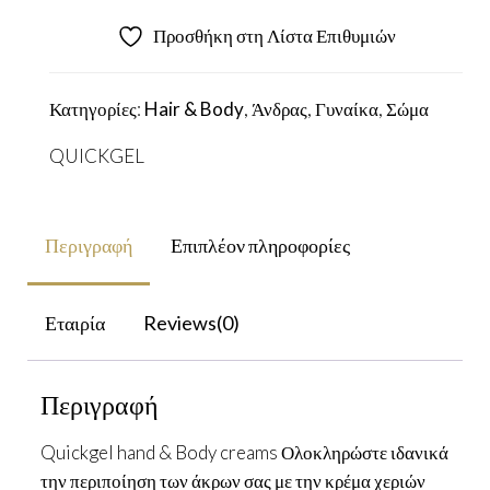
χεριών
Προσθήκη στη Λίστα Επιθυμιών
και
σώματος
Κατηγορίες:
Hair & Body
,
Άνδρας
,
Γυναίκα
,
Σώμα
Cotton
Candy
QUICKGEL
300
ml
ποσότητα
Περιγραφή
Επιπλέον πληροφορίες
Εταιρία
Reviews(0)
Περιγραφή
Quickgel hand & Body creams Ολοκληρώστε ιδανικά
την περιποίηση των άκρων σας με την κρέμα χεριών