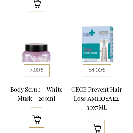

7,00
€
64,00
€
Body Scrub – White
CECE Prevent Hair
Musk – 200ml
Loss ΑΜΠΟΥΛΕΣ
30x7ML

