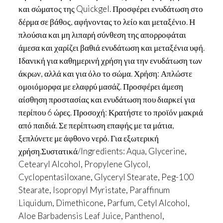
και σώματος της Quickgel. Προσφέρει ενυδάτωση στο
δέρμα σε βάθος, αφήνοντας το λείο και μεταξένιο. Η
πλούσια και μη λιπαρή σύνθεση της απορροφάται
άμεσα και χαρίζει βαθιά ενυδάτωση και μεταξένια υφή.
Ιδανική για καθημερινή χρήση για την ενυδάτωση των
άκρων, αλλά και για όλο το σώμα. Χρήση: Απλώστε
ομοιόμορφα με ελαφρύ μασάζ. Προσφέρει άμεση
αίσθηση προστασίας και ενυδάτωση που διαρκεί για
περίπου 6 ώρες. Προσοχή: Κρατήστε το προϊόν μακριά
από παιδιά. Σε περίπτωση επαφής με τα μάτια,
ξεπλύνετε με άφθονο νερό. Για εξωτερική
χρήση.Συστατικά/Ingredients: Aqua, Glycerine,
Cetearyl Alcohol, Propylene Glycol,
Cyclopentasiloxane, Glyceryl Stearate, Peg-100
Stearate, Isopropyl Myristate, Paraffinum
Liquidum, Dimethicone, Parfum, Cetyl Alcohol,
Aloe Barbadensis Leaf Juice, Panthenol,