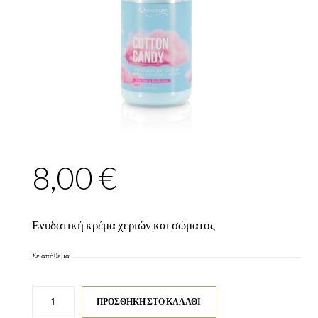
8,00
€
Ενυδατική κρέμα χεριών και σώματος
Σε απόθεμα
Ενυδατική
ΠΡΟΣΘΉΚΗ ΣΤΟ ΚΑΛΆΘΙ
κρέμα