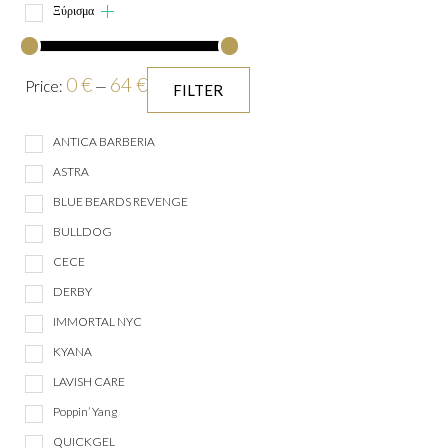
Ξύρισμα
0 €
64 €
Price:
—
FILTER
ANTICA BARBERIA
ASTRA
BLUE BEARDS REVENGE
BULLDOG
CECE
DERBY
IMMORTAL NYC
KYANA
LAVISH CARE
Poppin’ Yang
QUICKGEL