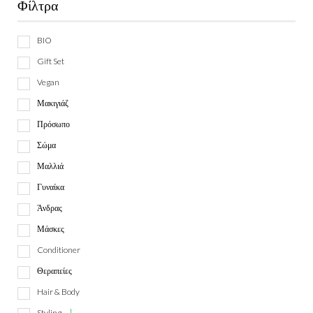
Φίλτρα
BIO
Gift Set
Vegan
Μακιγιάζ
Πρόσωπο
Σώμα
Μαλλιά
Γυναίκα
Άνδρας
Μάσκες
Conditioner
Θεραπείες
Hair & Body
Styling