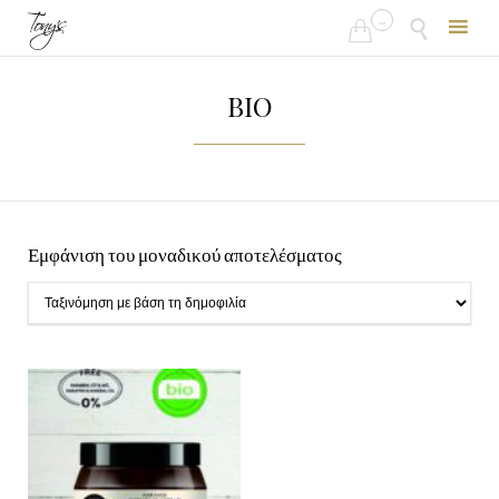
...


Skip
to
BIO
content
Εμφάνιση του μοναδικού αποτελέσματος