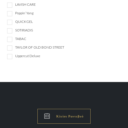
LAVISH CARE
Poppin’ Yang
QUICKGEL
SOTIRIADIS
TABAC
TAYLOR OF OLD BOND STREET
Uppercut Deluxe

Κλείσε Ραντεβού