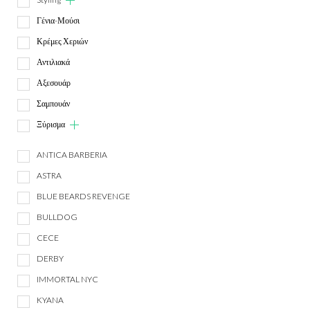
Γένια-Μούσι
Κρέμες Χεριών
Αντιλιακά
Αξεσουάρ
Σαμπουάν
Ξύρισμα
ANTICA BARBERIA
ASTRA
BLUE BEARDS REVENGE
BULLDOG
CECE
DERBY
IMMORTAL NYC
KYANA