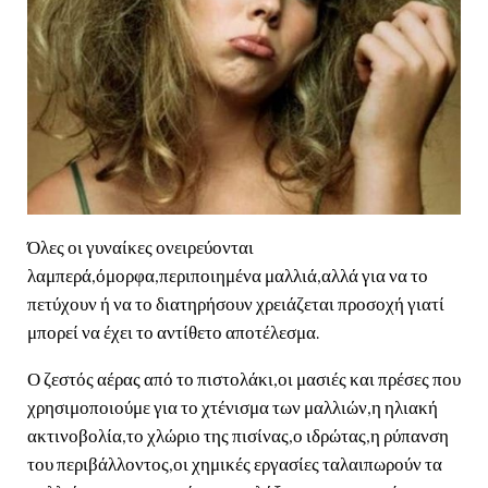
Όλες οι γυναίκες ονειρεύονται
λαμπερά,όμορφα,περιποιημένα μαλλιά,αλλά για να το
πετύχουν ή να το διατηρήσουν χρειάζεται προσοχή γιατί
μπορεί να έχει το αντίθετο αποτέλεσμα.
Ο ζεστός αέρας από το πιστολάκι,οι μασιές και πρέσες που
χρησιμοποιούμε για το χτένισμα των μαλλιών,η ηλιακή
ακτινοβολία,το χλώριο της πισίνας,ο ιδρώτας,η ρύπανση
του περιβάλλοντος,οι χημικές εργασίες ταλαιπωρούν τα