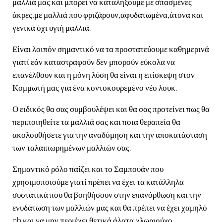
μαλλιά μας και μπορεί να καταλήξουμε με σπασμένες
άκρες,με μαλλιά που φριζάρουν,αφυδατωμένα,άτονα και
γενικά όχι υγιή μαλλιά.
Είναι λοιπόν σημαντικό να τα προστατεύουμε καθημερινά
γιατί εάν καταστραφούν δεν μπορούν εύκολα να
επανέλθουν και η μόνη λύση θα είναι η επίσκεψη στον
Κομμωτή μας για ένα κοντοκουρεμένο νέο λουκ.
Ο ειδικός θα σας συμβουλέψει και θα σας προτείνει πως θα
περιποιηθείτε τα μαλλιά σας και ποια θεραπεία θα
ακολουθήσετε για την αναδόμηση και την αποκατάσταση
των ταλαιπωρημένων μαλλιών σας.
Σημαντικό ρόλο παίζει και το Σαμπουάν που
χρησιμοποιούμε γιατί πρέπει να έχει τα κατάλληλα
συστατικά που θα βοηθήσουν στην επανόρθωση και την
ενυδάτωση των μαλλιών μας και θα πρέπει να έχει χαμηλό
ph και να μην περιέχει θετικά άλατα,χλωριούχο